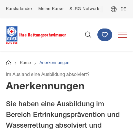
Direkt
De
Kurskalender
Meine Kurse
SLRG Network
Kontakt
zum
Top
Fre
Inhalt
menu
Ital
Spenden
Suche
Kurse
Anerkennungen
Startseite
Pfadnavigation
Im Ausland eine Ausbildung absolviert?
Anerkennungen
Sie haben eine Ausbildung im
Bereich Ertrinkungsprävention und
Wasserrettung absolviert und