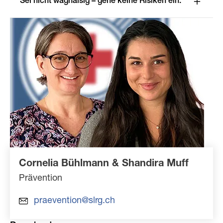
Sei nicht waghalsig – gehe keine Risiken ein.
Cornelia Bühlmann & Shandira Muff
Prävention
praevention@slrg.ch