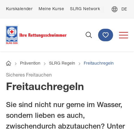
Direkt
De
Kurskalender
Meine Kurse
SLRG Network
Kontakt
zum
Top
Fre
Inhalt
menu
Ital
Spenden
Suche
Prävention
SLRG Regeln
Freitauchregeln
Startseite
Pfadnavigation
Sicheres Freitauchen
Freitauchregeln
Sie sind nicht nur gerne im Wasser,
sondern lieben es auch,
zwischendurch abzutauchen? Unter