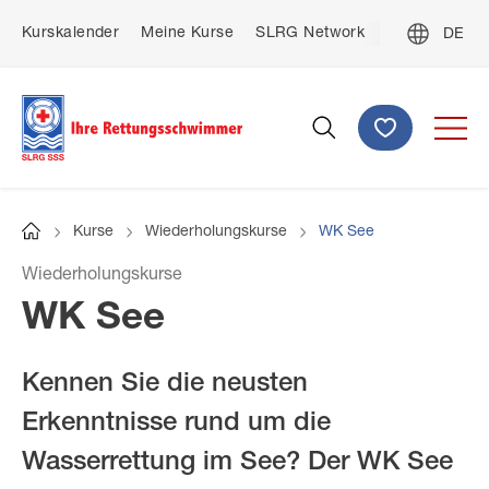
Direkt
De
Kurskalender
Meine Kurse
SLRG Network
Kontakt
zum
Top
Fre
Inhalt
menu
Ital
Spenden
Suche
Kurse
Wiederholungskurse
WK See
Startseite
Pfadnavigation
Wiederholungskurse
WK See
Kennen Sie die neusten
Erkenntnisse rund um die
Wasserrettung im See? Der WK See