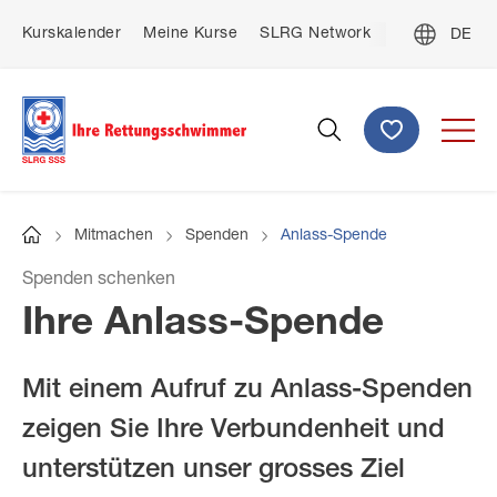
Direkt
De
Kurskalender
Meine Kurse
SLRG Network
Kontakt
zum
Top
Fre
Inhalt
menu
Ital
Spenden
Suche
Mitmachen
Spenden
Anlass-Spende
Startseite
Pfadnavigation
Spenden schenken
Ihre Anlass-Spende
Mit einem Aufruf zu Anlass-Spenden
zeigen Sie Ihre Verbundenheit und
unterstützen unser grosses Ziel