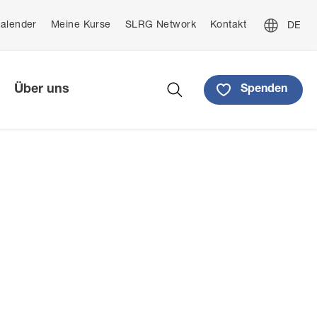
De
alender
Meine Kurse
SLRG Network
Kontakt
Fre
nu
Ital
Über uns
Spenden
Suche
t Schule
itende
Kursleiterausbildung
Wasserrettung
Spenden
Engagements
Ethik
Medien
Anerkennungen
Geldspende
Nationales Präventionswochenende
ck WSC
Gönnermitgliedschaft
Wassersicherheit für ausländische
Staatsangehörige
Legat & Vermächtnis
t in offenen
Wasser-Sicherheits-Forum WSF
Anlass-Spende