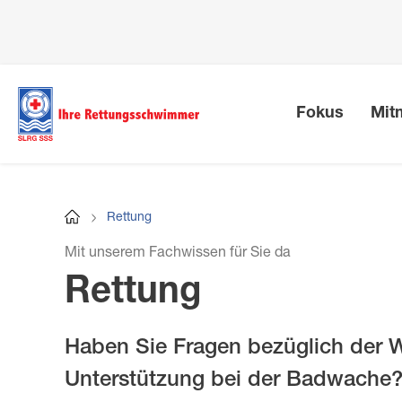
Direkt
zum
Inhalt
Fokus
Mit
Kurswesen
SLRG Regeln
Grundausbildung
Badwache
Nationalmannschaften
Wer wir sind
Wiederholungskurse
Vereinsleb
Empfehlu
Wettkämpf
Publikatio
Rettung
Startseite
Baderegeln
Jugendbrevet
Good Governance
WK Pool
Lehrgang «
Empfehlunge
Staffel-Sch
Leistungsbe
Pfadnavigation
Mit unserem Fachwissen für Sie da
Flussregeln
Jugend Erlebnismodul
Leitbild
WK See
Empfehlung
Swiss Lifes
Ertrinkungss
Rettung
Freitauchregeln
Brevet Basis Pool
Strategie
WK Fluss
Empfehlung
Wettkampfk
Wasser-Sich
Haben Sie Fragen bezüglich der W
Brevet Plus Pool
Regionen und Sektionen
WK BLS-AED
Schweizer 
Magazin «p
Unterstützung bei der Badwache?