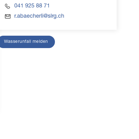
041 925 88 71
r.abaecherli@slrg.ch
Wasserunfall melden