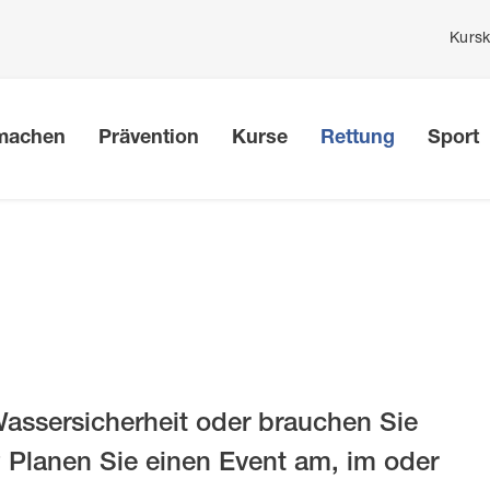
Kursk
Top
me
machen
Prävention
Kurse
Rettung
Sport
en
ngen
e
nen
Kurskalender
Sicherungsdienst
Support
Wassersicherheit mach
Meine Kurse
Ausbildung Trainingsle
Grundsätze der
Ertrinkungsprävention
Club Management»
n für Familien
weizermeisterschaften
richt
Unterrichtsmaterial
en für Lehrpersonen
aving Trophy
tatistik
Wasser-Sicherheits-Che
en für Gemeinden
alender
erheits-Report
Schwimm- und
Wassersicherheitsunterrich
assersicherheit oder brauchen Sie
Rekorde
ur»
Gewässern
 Planen Sie einen Event am, im oder