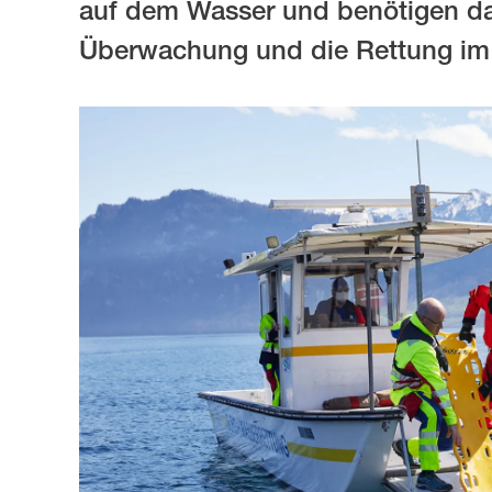
Brevet Pro Pool
Zentralvorstand
Disziplinen
auf dem Wasser und benötigen daz
Überwachung und die Rettung im 
Modul See
Geschäftsstelle
Modul Fluss
Christophorus-Rat
Modul Hypothermie
Partnerschaft Helsana
Modul Verantwortliche
Kooperationen und Mitgliedschaften
Sicherungsdienst SLRG
Modul BLS-AED