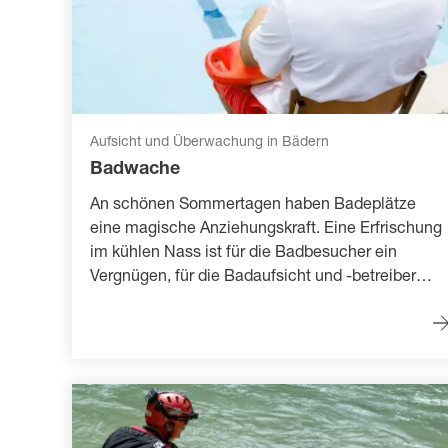
Aufsicht und Überwachung in Bädern
Badwache
An schönen Sommertagen haben Badeplätze
eine magische Anziehungskraft. Eine Erfrischung
im kühlen Nass ist für die Badbesucher ein
Vergnügen, für die Badaufsicht und -betreiber
jedoch sind solche Tage besonders
herausfordernd. Ob als Unterstützung für den
lokalen Badmeister oder auf Wunsch der
Behörden für unbewachte Badeplätze, die SLRG
leistet regelmässige Einsätze als Badwache und
sorgt damit für mehr Sicherheit.