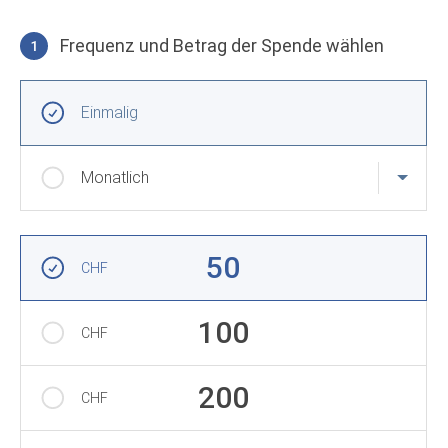
Frequenz und Betrag der Spende wählen
1
Frequenz und Betrag der Spende wählen
Wiederkehrende Intervalle
Einmalig
Monatlich
Betrag auswählen
50
CHF
100
CHF
200
CHF