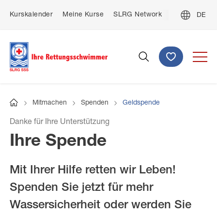
Direkt
De
Kurskalender
Meine Kurse
SLRG Network
Kontakt
zum
Top
Fre
Inhalt
menu
Ital
Spenden
Suche
Mitmachen
Spenden
Geldspende
Startseite
Pfadnavigation
Danke für Ihre Unterstützung
Ihre Spende
Mit Ihrer Hilfe retten wir Leben!
Spenden Sie jetzt für mehr
Wassersicherheit oder werden Sie